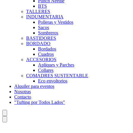
Punch Needle
BTS
TALLERES
INDUMENTARIA
Polleras y Vestidos
Sacos
Sombreros
BASTIDORES
BORDADO
Bordados
Cuadros
ACCESORIOS
Apliques y Parches
Collares
COMADRES SUSTENTABLE
Eco envoltorios
Alquiler para eventos
Nosotras
Contacto
"Tufting por Todos Lados"